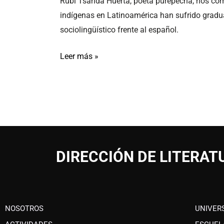
Rubí Tsanda Huerta, poeta purépecha, nos com
indígenas en Latinoamérica han sufrido gradu
sociolingüístico frente al español.
Leer más »
DIRECCIÓN DE LITERAT
NOSOTROS
UNIVER