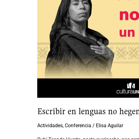
hegemónicas
Escribir en lenguas no hege
Actividades
,
Conferencia
/
Elisa Aguilar