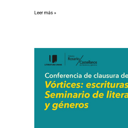
Leer más »
Pueblo
y
poiesis:
crear
desde
la
comunidad