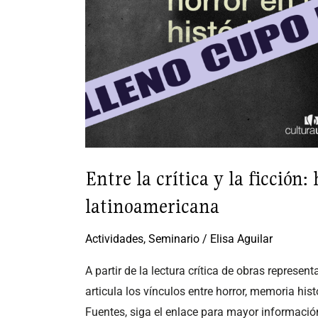
en
la
novela
histórica
latinoamericana
Entre la crítica y la ficción:
latinoamericana
Actividades
,
Seminario
/
Elisa Aguilar
A partir de la lectura crítica de obras represe
articula los vínculos entre horror, memoria hist
Fuentes, siga el enlace para mayor informació