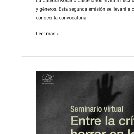
La Cátedra Rosario Castellanos invita a inscribi
y géneros. Esta segunda emisión se llevará a 
conocer la convocatoria.
Leer más »
Entre
la
crítica
y
la
ficción:
horror