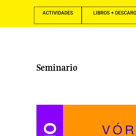
ACTIVIDADES
LIBROS + DESCAR
Seminario
Vórtices.
Escrituras
diversas,
2a.